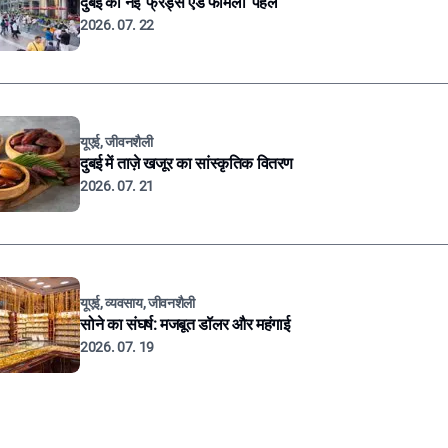
दुबई की नई 'फ्रेंड्स एंड फैमिली' पहल
2026. 07. 22
यूएई, जीवनशैली
दुबई में ताज़े खजूर का सांस्कृतिक वितरण
2026. 07. 21
यूएई, व्यवसाय, जीवनशैली
सोने का संघर्ष: मजबूत डॉलर और महंगाई
2026. 07. 19