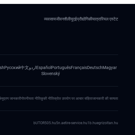
व्यवसाय
जीवनशैली
यूएई
प्रौद्योगिकी
यात्रा
रियल एस्टेट
ish
Русский
中文
اردو
Español
Português
Français
Deutsch
Magyar
Slovenský
्क
मुद्रण जानकारी
गोपनीयता नीति
कुकी नीति
स्रोत उपयोग पर आचार संहिता
जानकारी की सत्यता
bUTOR5
05.hu
5n.ae
tire-service.hu
1b.hu
egrizoltan.hu