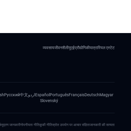
व्यवसाय
जीवनशैली
यूएई
प्रौद्योगिकी
यात्रा
रियल एस्टेट
ish
Русский
中文
اردو
Español
Português
Français
Deutsch
Magyar
Slovenský
्क
मुद्रण जानकारी
गोपनीयता नीति
कुकी नीति
स्रोत उपयोग पर आचार संहिता
जानकारी की सत्यता