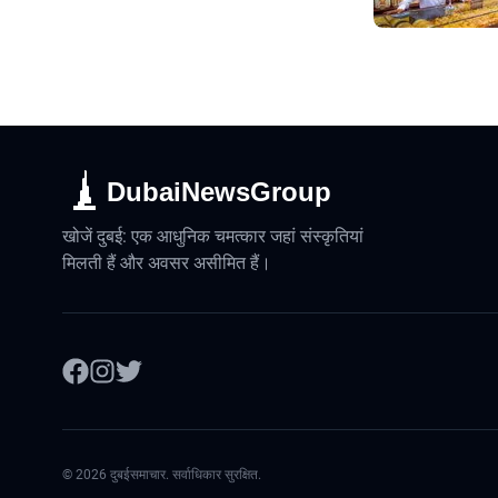
DubaiNewsGroup
खोजें दुबई: एक आधुनिक चमत्कार जहां संस्कृतियां
मिलती हैं और अवसर असीमित हैं।
©
2026
दुबईसमाचार. सर्वाधिकार सुरक्षित.