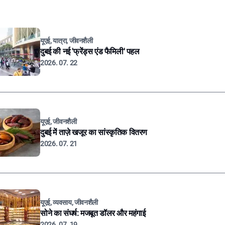
यूएई, यात्रा, जीवनशैली
दुबई की नई 'फ्रेंड्स एंड फैमिली' पहल
2026. 07. 22
यूएई, जीवनशैली
दुबई में ताज़े खजूर का सांस्कृतिक वितरण
2026. 07. 21
यूएई, व्यवसाय, जीवनशैली
सोने का संघर्ष: मजबूत डॉलर और महंगाई
2026. 07. 19