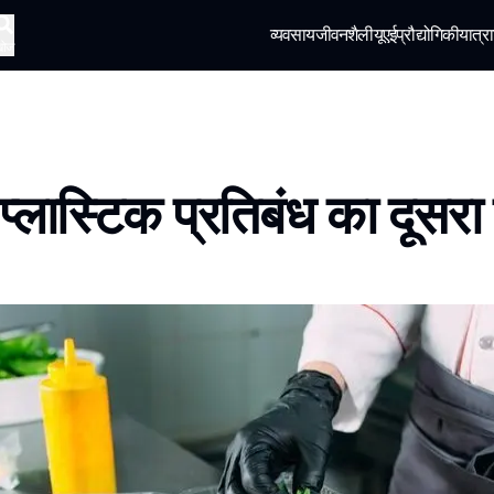
व्यवसाय
जीवनशैली
यूएई
प्रौद्योगिकी
यात्रा
खोज
ं प्लास्टिक प्रतिबंध का दूसर