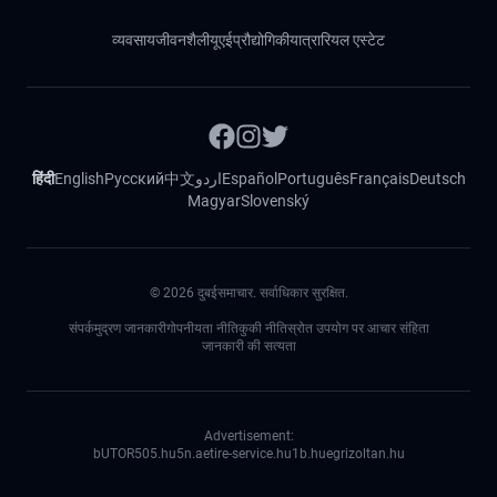
व्यवसाय
जीवनशैली
यूएई
प्रौद्योगिकी
यात्रा
रियल एस्टेट
हिंदी
English
Русский
中文
اردو
Español
Português
Français
Deutsch
Magyar
Slovenský
©
2026
दुबईसमाचार. सर्वाधिकार सुरक्षित.
संपर्क
मुद्रण जानकारी
गोपनीयता नीति
कुकी नीति
स्रोत उपयोग पर आचार संहिता
जानकारी की सत्यता
Advertisement:
bUTOR5
05.hu
5n.ae
tire-service.hu
1b.hu
egrizoltan.hu