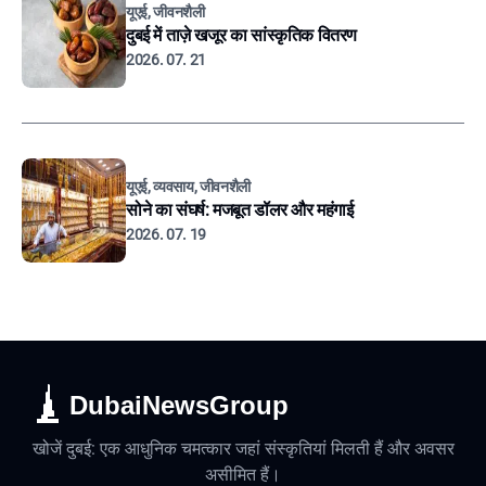
यूएई, जीवनशैली
दुबई में ताज़े खजूर का सांस्कृतिक वितरण
2026. 07. 21
यूएई, व्यवसाय, जीवनशैली
सोने का संघर्ष: मजबूत डॉलर और महंगाई
2026. 07. 19
DubaiNewsGroup
खोजें दुबई: एक आधुनिक चमत्कार जहां संस्कृतियां मिलती हैं और अवसर
असीमित हैं।