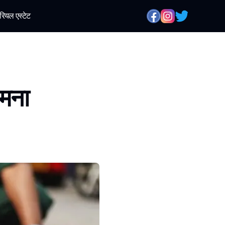
रियल एस्टेट
 मना