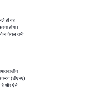
भले ही वह
 करना होगा।
लेकिन केवल तभी
र आपातकालीन
राधिकरण (डीएचए)
 है और ऐसे