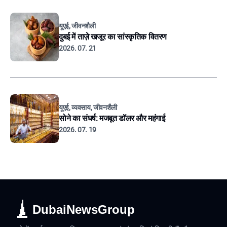
यूएई, जीवनशैली
दुबई में ताज़े खजूर का सांस्कृतिक वितरण
2026. 07. 21
यूएई, व्यवसाय, जीवनशैली
सोने का संघर्ष: मजबूत डॉलर और महंगाई
2026. 07. 19
DubaiNewsGroup