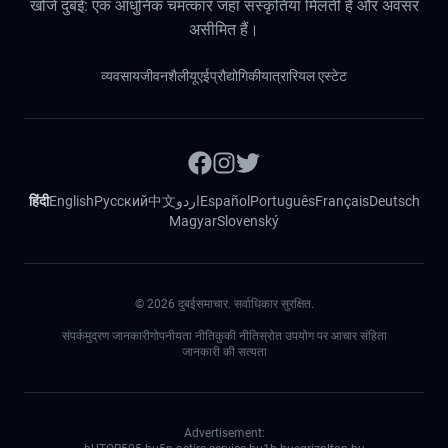
खोजें दुबई: एक आधुनिक चमत्कार जहां संस्कृतियां मिलती हैं और अवसर
असीमित हैं।
व्यवसाय
जीवनशैली
यूएई
प्रौद्योगिकी
यात्रा
रियल एस्टेट
हिंदी
English
Русский
中文
اردو
Español
Português
Français
Deutsch
Magyar
Slovenský
©
2026
दुबईसमाचार. सर्वाधिकार सुरक्षित.
संपर्क
मुद्रण जानकारी
गोपनीयता नीति
कुकी नीति
स्रोत उपयोग पर आचार संहिता
जानकारी की सत्यता
Advertisement: