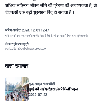
अधिक सक्रिय जीवन जीने की प्रेरणा की आवश्यकता है, तो
डीएफसी एक बड़ी शुरुआत बिंदु हो सकता है।
अंतिम अपडेट:
2024. 12. 01 12:47
यदि आपको इस पृष्ठ पर कोई त्रुटि दिखाई देती है, तो कृपया
हमें ईमेल द्वारा सूचित करें
।
लेखक: ज़ोल्टान एग्री
egri.zoltan@dubainewsgroup.com
ताज़ा समाचार
यूएई, यात्रा, जीवनशैली
दुबई की नई 'फ्रेंड्स एंड फैमिली' पहल
2026. 07. 22