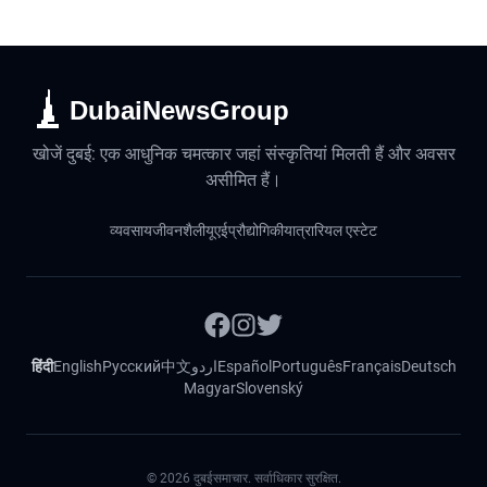
DubaiNewsGroup
खोजें दुबई: एक आधुनिक चमत्कार जहां संस्कृतियां मिलती हैं और अवसर
असीमित हैं।
व्यवसाय
जीवनशैली
यूएई
प्रौद्योगिकी
यात्रा
रियल एस्टेट
हिंदी
English
Русский
中文
اردو
Español
Português
Français
Deutsch
Magyar
Slovenský
©
2026
दुबईसमाचार. सर्वाधिकार सुरक्षित.