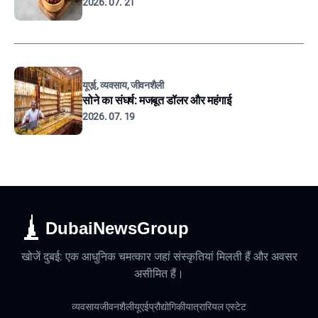
2026. 07. 21
यूएई, व्यवसाय, जीवनशैली
सोने का संघर्ष: मजबूत डॉलर और महंगाई
2026. 07. 19
DubaiNewsGroup
खोजें दुबई: एक आधुनिक चमत्कार जहां संस्कृतियां मिलती हैं और अवसर
असीमित हैं।
व्यवसाय
जीवनशैली
यूएई
प्रौद्योगिकी
यात्रा
रियल एस्टेट