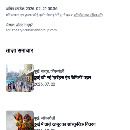
अंतिम अपडेट:
2026. 02. 21 00:36
यदि आपको इस पृष्ठ पर कोई त्रुटि दिखाई देती है, तो कृपया
हमें ईमेल द्वारा सूचित करें
।
लेखक: ज़ोल्टान एग्री
egri.zoltan@dubainewsgroup.com
ताज़ा समाचार
यूएई, यात्रा, जीवनशैली
दुबई की नई 'फ्रेंड्स एंड फैमिली' पहल
2026. 07. 22
यूएई, जीवनशैली
दुबई में ताज़े खजूर का सांस्कृतिक वितरण