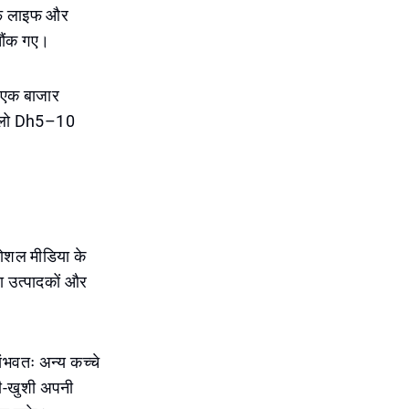
ल्फ लाइफ और
चौंक गए।
" एक बाजार
ि किलो Dh5–10
 सोशल मीडिया के
्ता उत्पादकों और
ंभवतः अन्य कच्चे
शी-खुशी अपनी