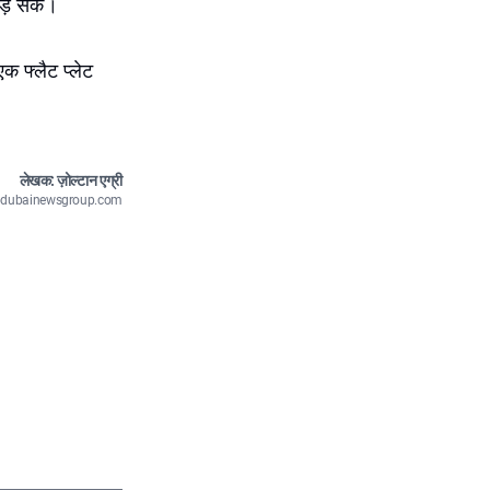
 पड़ सके।
क फ्लैट प्लेट
लेखक: ज़ोल्टान एग्री
n@dubainewsgroup.com