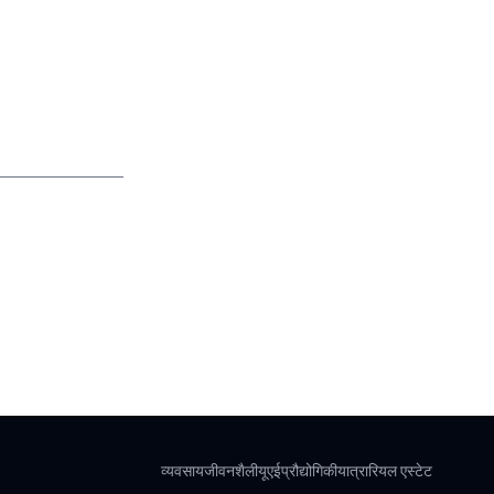
व्यवसाय
जीवनशैली
यूएई
प्रौद्योगिकी
यात्रा
रियल एस्टेट