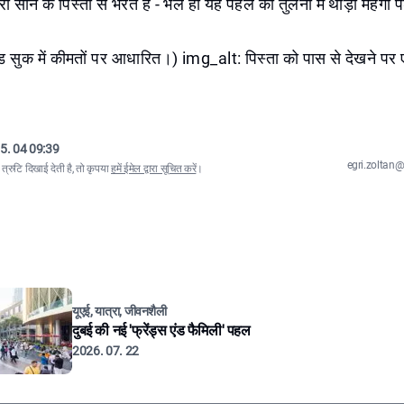
ी सोने के पिस्ता से भरते हैं - भले ही यह पहले की तुलना में थोड़ा महंगा
ड सुक में कीमतों पर आधारित।) img_alt: पिस्ता को पास से देखने पर ए
5. 04 09:39
egri.zolta
्रुटि दिखाई देती है, तो कृपया
हमें ईमेल द्वारा सूचित करें
।
यूएई, यात्रा, जीवनशैली
दुबई की नई 'फ्रेंड्स एंड फैमिली' पहल
2026. 07. 22