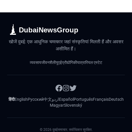
DubaiNewsGroup
खोजें दुबई: एक आधुनिक चमत्कार जहां संस्कृतियां मिलती हैं और अवसर
असीमित हैं।
व्यवसाय
जीवनशैली
यूएई
प्रौद्योगिकी
यात्रा
रियल एस्टेट
हिंदी
English
Русский
中文
اردو
Español
Português
Français
Deutsch
Magyar
Slovenský
©
2026
दुबईसमाचार. सर्वाधिकार सुरक्षित.