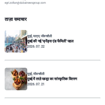
egri.zoltan@dubainewsgroup.com
ताज़ा समाचार
यूएई, यात्रा, जीवनशैली
दुबई की नई 'फ्रेंड्स एंड फैमिली' पहल
2026. 07. 22
यूएई, जीवनशैली
दुबई में ताज़े खजूर का सांस्कृतिक वितरण
2026. 07. 21