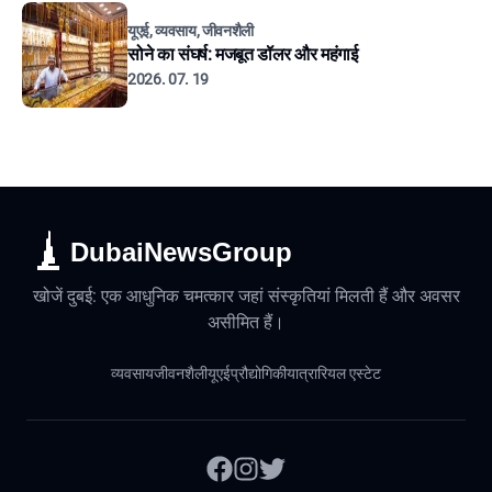
यूएई, व्यवसाय, जीवनशैली
सोने का संघर्ष: मजबूत डॉलर और महंगाई
2026. 07. 19
DubaiNewsGroup
खोजें दुबई: एक आधुनिक चमत्कार जहां संस्कृतियां मिलती हैं और अवसर
असीमित हैं।
व्यवसाय
जीवनशैली
यूएई
प्रौद्योगिकी
यात्रा
रियल एस्टेट