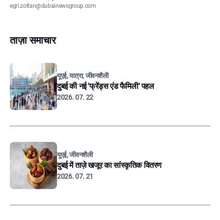
egri.zoltan@dubainewsgroup.com
ताज़ा समाचार
यूएई, यात्रा, जीवनशैली
दुबई की नई 'फ्रेंड्स एंड फैमिली' पहल
2026. 07. 22
यूएई, जीवनशैली
दुबई में ताज़े खजूर का सांस्कृतिक वितरण
2026. 07. 21