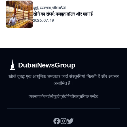
यूएई, व्यवसाय, जीवनशैली
सोने का संघर्ष: मजबूत डॉलर और महंगाई
2026. 07. 19
DubaiNewsGroup
खोजें दुबई: एक आधुनिक चमत्कार जहां संस्कृतियां मिलती हैं और अवसर
असीमित हैं।
व्यवसाय
जीवनशैली
यूएई
प्रौद्योगिकी
यात्रा
रियल एस्टेट