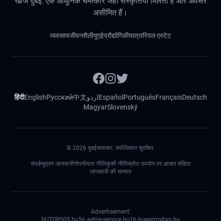
खोजें दुबई: एक आधुनिक चमत्कार जहां संस्कृतियां मिलती हैं और अवसर
असीमित हैं।
व्यवसाय
जीवनशैली
यूएई
प्रौद्योगिकी
यात्रा
रियल एस्टेट
हिंदी
English
Русский
中文
اردو
Español
Português
Français
Deutsch
Magyar
Slovenský
©
2026
दुबईसमाचार. सर्वाधिकार सुरक्षित.
संपर्क
मुद्रण जानकारी
गोपनीयता नीति
कुकी नीति
स्रोत उपयोग पर आचार संहिता
जानकारी की सत्यता
Advertisement:
bUTOR5
05.hu
5n.ae
tire-service.hu
1b.hu
egrizoltan.hu