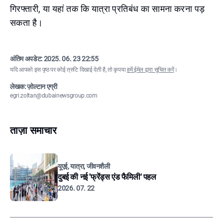
गिरफ्तारी, या यहां तक कि यात्रा प्रतिबंध का सामना करना पड़
सकता है।
अंतिम अपडेट:
2025. 06. 23 22:55
यदि आपको इस पृष्ठ पर कोई त्रुटि दिखाई देती है, तो कृपया
हमें ईमेल द्वारा सूचित करें
।
लेखक: ज़ोल्टान एग्री
egri.zoltan@dubainewsgroup.com
ताज़ा समाचार
यूएई, यात्रा, जीवनशैली
दुबई की नई 'फ्रेंड्स एंड फैमिली' पहल
2026. 07. 22