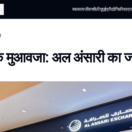
व्यवसाय
जीवनशैली
यूएई
प्रौद्योगिकी
यात्रा
खोज
ी
क मुआवजा: अल अंसारी का 