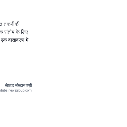
शित तकनीकी
हक संतोष के लिए
 एक वातावरण में
लेखक: ज़ोल्टान एग्री
n@dubainewsgroup.com