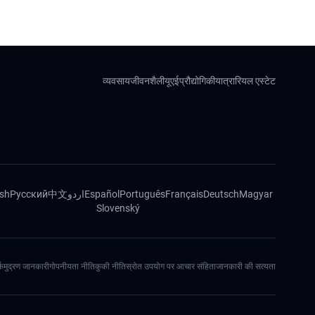
व्यवसाय
जीवनशैली
यूएई
प्रौद्योगिकी
यात्रा
रियल एस्टेट
ish
Русский
中文
اردو
Español
Português
Français
Deutsch
Magyar
Slovenský
्क
मुद्रण जानकारी
गोपनीयता नीति
कुकी नीति
स्रोत उपयोग पर आचार संहिता
जानकारी की सत्यता