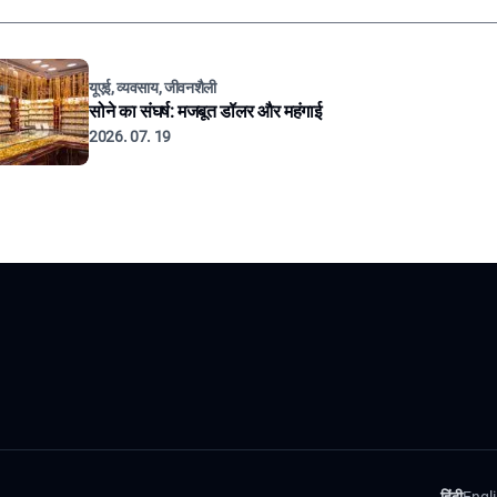
यूएई, व्यवसाय, जीवनशैली
सोने का संघर्ष: मजबूत डॉलर और महंगाई
2026. 07. 19