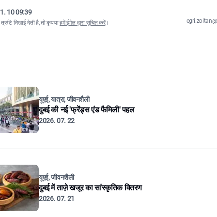
1. 10 09:39
egri.zolta
्रुटि दिखाई देती है, तो कृपया
हमें ईमेल द्वारा सूचित करें
।
यूएई, यात्रा, जीवनशैली
दुबई की नई 'फ्रेंड्स एंड फैमिली' पहल
2026. 07. 22
यूएई, जीवनशैली
दुबई में ताज़े खजूर का सांस्कृतिक वितरण
2026. 07. 21