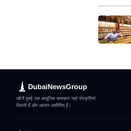
DubaiNewsGroup
खोजें दुबई: एक आधुनिक चमत्कार जहां संस्कृतियां
मिलती हैं और अवसर असीमित हैं।