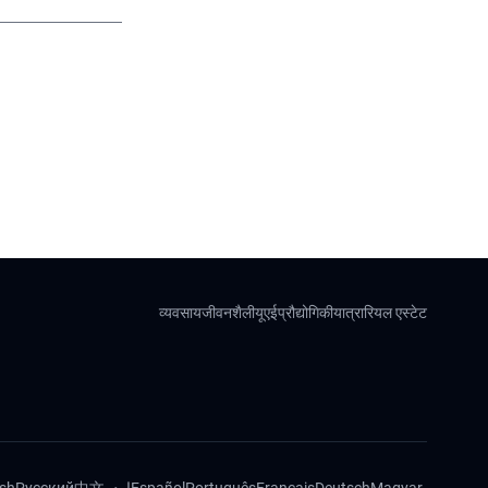
व्यवसाय
जीवनशैली
यूएई
प्रौद्योगिकी
यात्रा
रियल एस्टेट