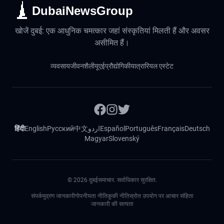
DubaiNewsGroup
खोजें दुबई: एक आधुनिक चमत्कार जहां संस्कृतियां मिलती हैं और अवसर
असीमित हैं।
व्यवसाय
जीवनशैली
यूएई
प्रौद्योगिकी
यात्रा
रियल एस्टेट
हिंदी
English
Русский
中文
اردو
Español
Português
Français
Deutsch
Magyar
Slovenský
©
2026
दुबईसमाचार. सर्वाधिकार सुरक्षित.
संपर्क
मुद्रण जानकारी
गोपनीयता नीति
कुकी नीति
स्रोत उपयोग पर आचार संहिता
जानकारी की सत्यता