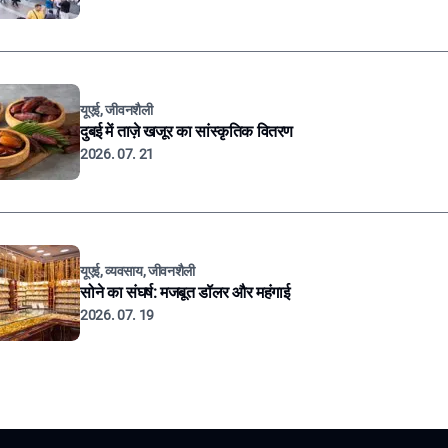
यूएई, जीवनशैली
दुबई में ताज़े खजूर का सांस्कृतिक वितरण
2026. 07. 21
यूएई, व्यवसाय, जीवनशैली
सोने का संघर्ष: मजबूत डॉलर और महंगाई
2026. 07. 19