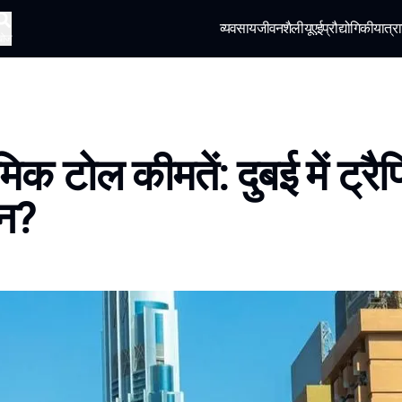
व्यवसाय
जीवनशैली
यूएई
प्रौद्योगिकी
यात्रा
खोज
िक टोल कीमतें: दुबई में ट्र
न?