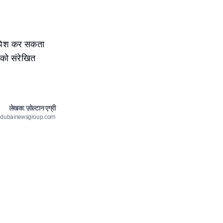
म पेश कर सकता
 को संरेखित
लेखक: ज़ोल्टान एग्री
n@dubainewsgroup.com