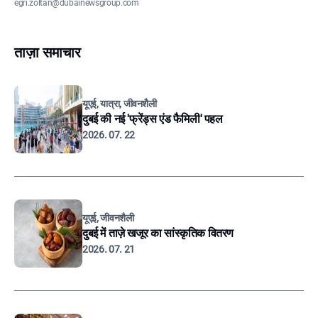
egri.zoltan@dubainewsgroup.com
ताज़ा समाचार
यूएई, यात्रा, जीवनशैली
दुबई की नई 'फ्रेंड्स एंड फैमिली' पहल
2026. 07. 22
यूएई, जीवनशैली
दुबई में ताज़े खजूर का सांस्कृतिक वितरण
2026. 07. 21