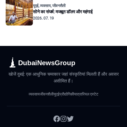
यूएई, व्यवसाय, जीवनशैली
सोने का संघर्ष: मजबूत डॉलर और महंगाई
2026. 07. 19
DubaiNewsGroup
खोजें दुबई: एक आधुनिक चमत्कार जहां संस्कृतियां मिलती हैं और अवसर
असीमित हैं।
व्यवसाय
जीवनशैली
यूएई
प्रौद्योगिकी
यात्रा
रियल एस्टेट