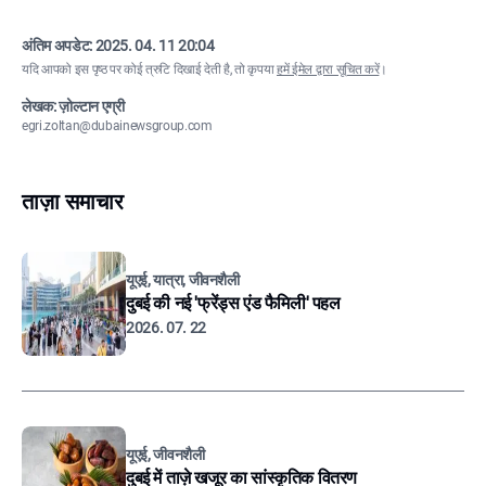
अंतिम अपडेट:
2025. 04. 11 20:04
यदि आपको इस पृष्ठ पर कोई त्रुटि दिखाई देती है, तो कृपया
हमें ईमेल द्वारा सूचित करें
।
लेखक: ज़ोल्टान एग्री
egri.zoltan@dubainewsgroup.com
ताज़ा समाचार
यूएई, यात्रा, जीवनशैली
दुबई की नई 'फ्रेंड्स एंड फैमिली' पहल
2026. 07. 22
यूएई, जीवनशैली
दुबई में ताज़े खजूर का सांस्कृतिक वितरण