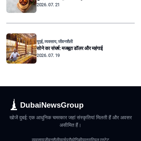
2026. 07. 21
यूएई, व्यवसाय, जीवनशैली
सोने का संघर्ष: मजबूत डॉलर और महंगाई
2026. 07. 19
DubaiNewsGroup
खोजें दुबई: एक आधुनिक चमत्कार जहां संस्कृतियां मिलती हैं और अवसर
असीमित हैं।
व्यवसाय
जीवनशैली
यूएई
प्रौद्योगिकी
यात्रा
रियल एस्टेट