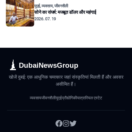
यूएई, व्यवसाय, जीवनशैली
सोने का संघर्ष: मजबूत डॉलर और महंगाई
2026. 07. 19
DubaiNewsGroup
खोजें दुबई: एक आधुनिक चमत्कार जहां संस्कृतियां मिलती हैं और अवसर
असीमित हैं।
व्यवसाय
जीवनशैली
यूएई
प्रौद्योगिकी
यात्रा
रियल एस्टेट