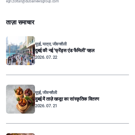
egri.zoltan@dubainewsgroup.com
ताज़ा समाचार
यूएई, यात्रा, जीवनशैली
दुबई की नई 'फ्रेंड्स एंड फैमिली' पहल
2026. 07. 22
यूएई, जीवनशैली
दुबई में ताज़े खजूर का सांस्कृतिक वितरण
2026. 07. 21