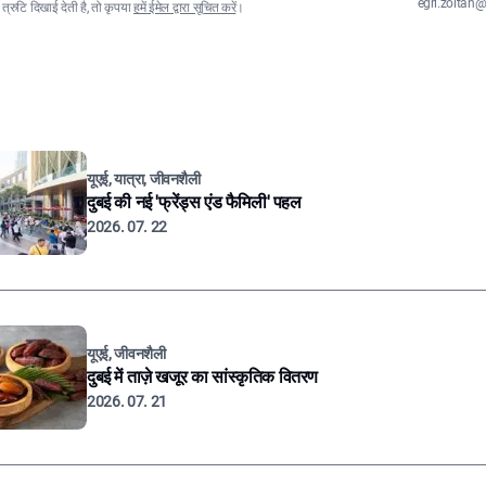
egri.zolta
्रुटि दिखाई देती है, तो कृपया
हमें ईमेल द्वारा सूचित करें
।
यूएई, यात्रा, जीवनशैली
दुबई की नई 'फ्रेंड्स एंड फैमिली' पहल
2026. 07. 22
यूएई, जीवनशैली
दुबई में ताज़े खजूर का सांस्कृतिक वितरण
2026. 07. 21