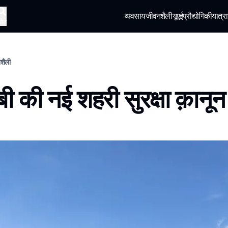
व्यवसाय
जीवनशैली
यूएई
प्रौद्योगिकी
यात्रा
खोज
नशैली
बी की नई शहरी सुरक्षा क़ानून