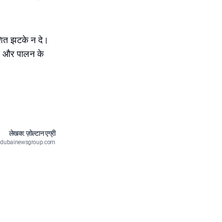
ाशित झटके न दे।
माण और पालन के
लेखक: ज़ोल्टान एग्री
n@dubainewsgroup.com