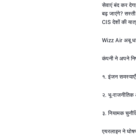
सेवाएं बंद कर देग
बढ़ जाएंगे? सस्ती 
CIS देशों की यात्
Wizz Air अबू धाब
कंपनी ने अपने निर
१. इंजन समस्याएँ
२. भू-राजनीतिक अ
३. नियामक चुनौति
एयरलाइन ने घोषणा