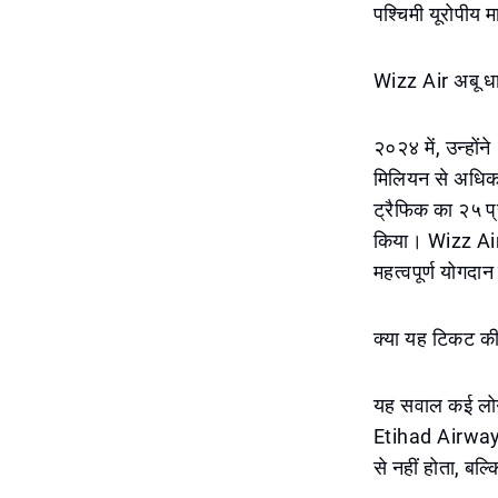
पश्चिमी यूरोपीय मा
Wizz Air अबू धा
२०२४ में, उन्हों
मिलियन से अधिक या
ट्रैफिक का २५ प्
किया। Wizz Air क
महत्वपूर्ण योगदा
क्या यह टिकट की
यह सवाल कई लोगों
Etihad Airways 
से नहीं होता, बल्