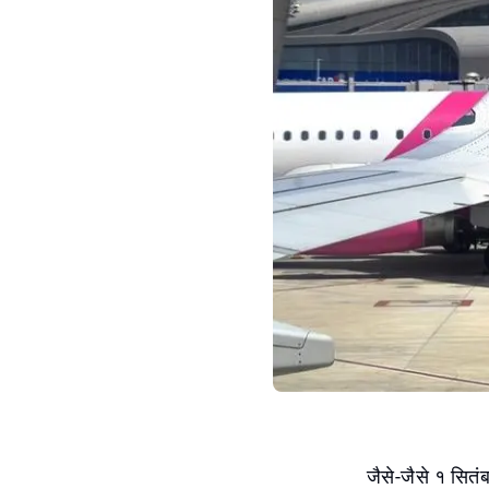
जैसे-जैसे १ सि