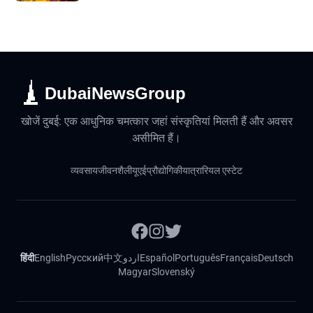
DubaiNewsGroup
खोजें दुबई: एक आधुनिक चमत्कार जहां संस्कृतियां मिलती हैं और अवसर
असीमित हैं।
व्यवसाय
जीवनशैली
यूएई
प्रौद्योगिकी
यात्रा
रियल एस्टेट
हिंदी
English
Русский
中文
اردو
Español
Português
Français
Deutsch
Magyar
Slovenský