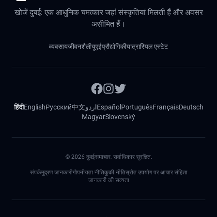
खोजें दुबई: एक आधुनिक चमत्कार जहां संस्कृतियां मिलती हैं और अवसर
असीमित हैं।
व्यवसाय
जीवनशैली
यूएई
प्रौद्योगिकी
यात्रा
रियल एस्टेट
हिंदी
English
Русский
中文
اردو
Español
Português
Français
Deutsch
Magyar
Slovenský
©
2026
दुबईसमाचार. सर्वाधिकार सुरक्षित.
संपर्क
मुद्रण जानकारी
गोपनीयता नीति
कुकी नीति
स्रोत उपयोग पर आचार संहिता
जानकारी की सत्यता