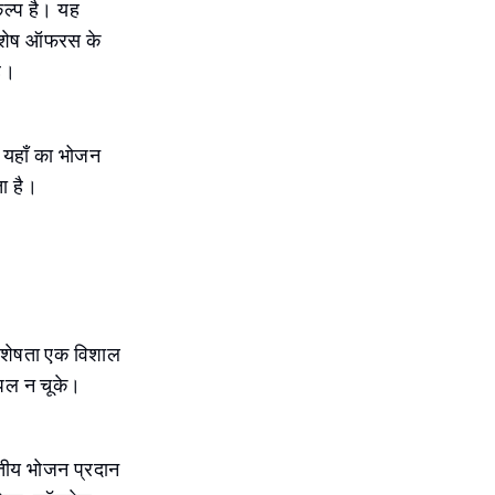
कल्प है। यह
विशेष ऑफरस के
है।
। यहाँ का भोजन
ा है।
विशेषता एक विशाल
 पल न चूके।
तीय भोजन प्रदान