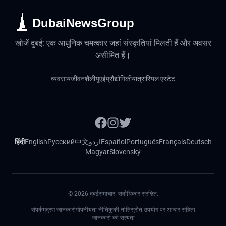
DubaiNewsGroup
खोजें दुबई: एक आधुनिक चमत्कार जहां संस्कृतियां मिलती हैं और अवसर
असीमित हैं।
व्यवसाय
जीवनशैली
यूएई
प्रौद्योगिकी
यात्रा
रियल एस्टेट
हिंदी
English
Русский
中文
اردو
Español
Português
Français
Deutsch
Magyar
Slovenský
©
2026
दुबईसमाचार. सर्वाधिकार सुरक्षित.
संपर्क
मुद्रण जानकारी
गोपनीयता नीति
कुकी नीति
स्रोत उपयोग पर आचार संहिता
जानकारी की सत्यता