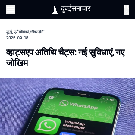
दुबईसमाचार
खोज
यूएई, प्रौद्योगिकी, जीवनशैली
2025. 09. 18
व्हाट्सएप अतिथि चैट्स: नई सुविधाएं, नए
जोखिम