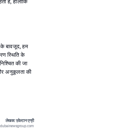
हता है, हालांकि
 के बावजूद, हम
करण स्थिति के
सुनिश्चित की जा
ी और अनुकूलता की
लेखक: ज़ोल्टान एग्री
n@dubainewsgroup.com