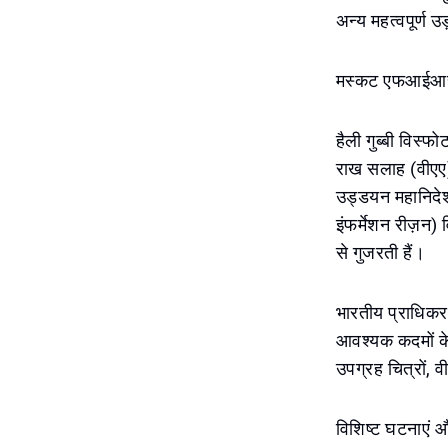
अन्य महत्वपूर्ण उ
मस्कट एफआईआर प
हैली गुब्बी विस्फ
राख सलाह (वीएए)
उड्डयन महानिदे
इंफर्मेशन रीज़न) 
से गुजरती हैं।
भारतीय प्राधिकर
आवश्यक कदमों के ब
उपग्रह चित्रों, 
विशिष्ट घटनाएं औ