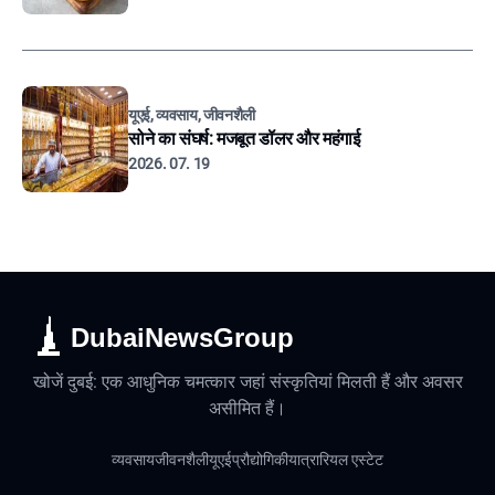
यूएई, व्यवसाय, जीवनशैली
सोने का संघर्ष: मजबूत डॉलर और महंगाई
2026. 07. 19
DubaiNewsGroup
खोजें दुबई: एक आधुनिक चमत्कार जहां संस्कृतियां मिलती हैं और अवसर
असीमित हैं।
व्यवसाय
जीवनशैली
यूएई
प्रौद्योगिकी
यात्रा
रियल एस्टेट