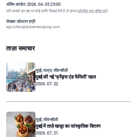
अंतिम अपडेट:
2026. 04. 05 23:00
यदि आपको इस पृष्ठ पर कोई त्रुटि दिखाई देती है, तो कृपया
हमें ईमेल द्वारा सूचित करें
।
लेखक: ज़ोल्टान एग्री
egri.zoltan@dubainewsgroup.com
ताज़ा समाचार
यूएई, यात्रा, जीवनशैली
दुबई की नई 'फ्रेंड्स एंड फैमिली' पहल
2026. 07. 22
यूएई, जीवनशैली
दुबई में ताज़े खजूर का सांस्कृतिक वितरण
2026. 07. 21