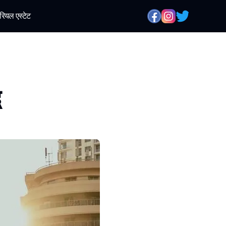
रियल एस्टेट
ि