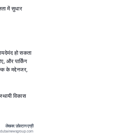
ा में सुधार
ायदेमंद हो सकता
, और पार्किंग
्क के मद्देनजर,
े स्थायी विकास
लेखक: ज़ोल्टान एग्री
n@dubainewsgroup.com