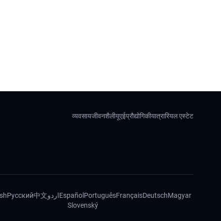
व्यवसाय
जीवनशैली
यूएई
प्रौद्योगिकी
यात्रा
रियल एस्टेट
ish
Русский
中文
اردو
Español
Português
Français
Deutsch
Magyar
Slovenský