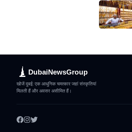
DubaiNewsGroup
खोजें दुबई: एक आधुनिक चमत्कार जहां संस्कृतियां
मिलती हैं और अवसर असीमित हैं।