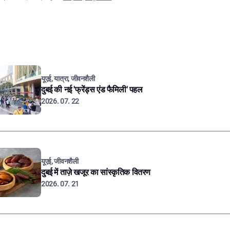
यूएई, यात्रा, जीवनशैली
दुबई की नई 'फ्रेंड्स एंड फैमिली' पहल
2026. 07. 22
यूएई, जीवनशैली
दुबई में ताज़े खजूर का सांस्कृतिक वितरण
2026. 07. 21