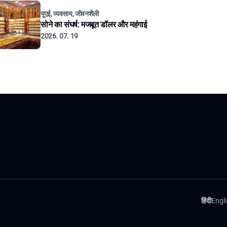
यूएई, व्यवसाय, जीवनशैली
सोने का संघर्ष: मजबूत डॉलर और महंगाई
2026. 07. 19
हिंदी
Engl