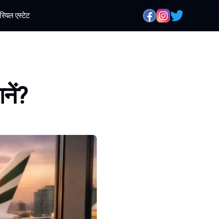
रियल एस्टेट
नें?