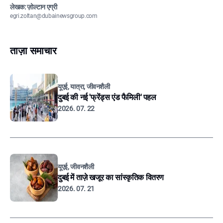
लेखक: ज़ोल्टान एग्री
egri.zoltan@dubainewsgroup.com
ताज़ा समाचार
यूएई, यात्रा, जीवनशैली
दुबई की नई 'फ्रेंड्स एंड फैमिली' पहल
2026. 07. 22
यूएई, जीवनशैली
दुबई में ताज़े खजूर का सांस्कृतिक वितरण
2026. 07. 21