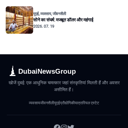
यूएई, व्यवसाय, जीवनशैली
सोने का संघर्ष: मजबूत डॉलर और महंगाई
2026. 07. 19
DubaiNewsGroup
खोजें दुबई: एक आधुनिक चमत्कार जहां संस्कृतियां मिलती हैं और अवसर
असीमित हैं।
व्यवसाय
जीवनशैली
यूएई
प्रौद्योगिकी
यात्रा
रियल एस्टेट