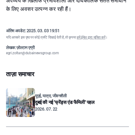
अपव्यय के खिलाफ प्रभावशाली और दीर्घकालिक सतत समाधान
के लिए अवसर उत्पन्न कर रही हैं।
अंतिम अपडेट:
2025. 03. 03 19:51
यदि आपको इस पृष्ठ पर कोई त्रुटि दिखाई देती है, तो कृपया
हमें ईमेल द्वारा सूचित करें
।
लेखक: ज़ोल्टान एग्री
egri.zoltan@dubainewsgroup.com
ताज़ा समाचार
यूएई, यात्रा, जीवनशैली
दुबई की नई 'फ्रेंड्स एंड फैमिली' पहल
2026. 07. 22