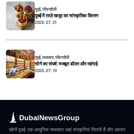
यूएई, जीवनशैली
दुबई में ताज़े खजूर का सांस्कृतिक वितरण
2026. 07. 21
यूएई, व्यवसाय, जीवनशैली
सोने का संघर्ष: मजबूत डॉलर और महंगाई
2026. 07. 19
DubaiNewsGroup
खोजें दुबई: एक आधुनिक चमत्कार जहां संस्कृतियां मिलती हैं और अवसर