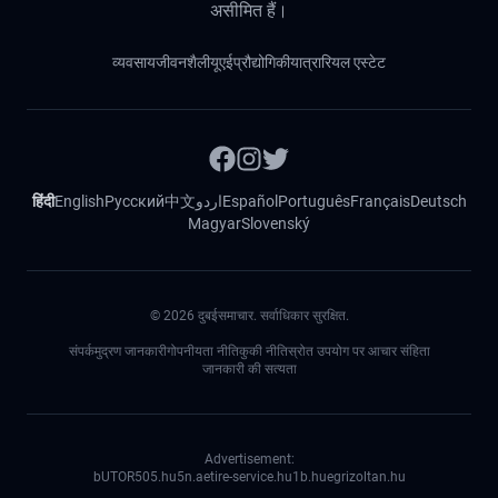
असीमित हैं।
व्यवसाय
जीवनशैली
यूएई
प्रौद्योगिकी
यात्रा
रियल एस्टेट
हिंदी
English
Русский
中文
اردو
Español
Português
Français
Deutsch
Magyar
Slovenský
©
2026
दुबईसमाचार. सर्वाधिकार सुरक्षित.
संपर्क
मुद्रण जानकारी
गोपनीयता नीति
कुकी नीति
स्रोत उपयोग पर आचार संहिता
जानकारी की सत्यता
Advertisement:
bUTOR5
05.hu
5n.ae
tire-service.hu
1b.hu
egrizoltan.hu