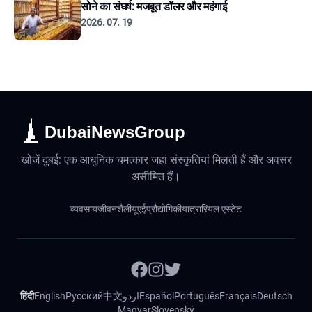
सोने का संघर्ष: मजबूत डॉलर और महंगाई
2026. 07. 19
DubaiNewsGroup
खोजें दुबई: एक आधुनिक चमत्कार जहां संस्कृतियां मिलती हैं और अवसर
असीमित हैं।
व्यवसाय
जीवनशैली
यूएई
प्रौद्योगिकी
यात्रा
रियल एस्टेट
हिंदी
English
Русский
中文
اردو
Español
Português
Français
Deutsch
Magyar
Slovenský