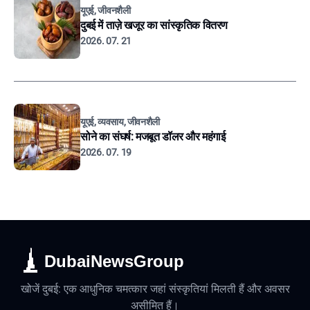
यूएई, जीवनशैली
दुबई में ताज़े खजूर का सांस्कृतिक वितरण
2026. 07. 21
यूएई, व्यवसाय, जीवनशैली
सोने का संघर्ष: मजबूत डॉलर और महंगाई
2026. 07. 19
DubaiNewsGroup
खोजें दुबई: एक आधुनिक चमत्कार जहां संस्कृतियां मिलती हैं और अवसर
असीमित हैं।