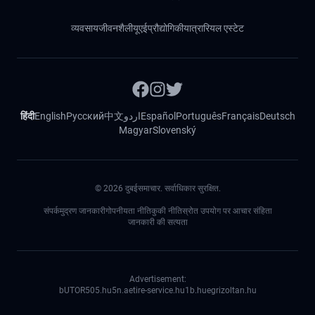
व्यवसाय
जीवनशैली
यूएई
प्रौद्योगिकी
यात्रा
रियल एस्टेट
हिंदी
English
Русский
中文
اردو
Español
Português
Français
Deutsch
Magyar
Slovenský
©
2026
दुबईसमाचार. सर्वाधिकार सुरक्षित.
संपर्क
मुद्रण जानकारी
गोपनीयता नीति
कुकी नीति
स्रोत उपयोग पर आचार संहिता
जानकारी की सत्यता
Advertisement:
bUTOR5
05.hu
5n.ae
tire-service.hu
1b.hu
egrizoltan.hu