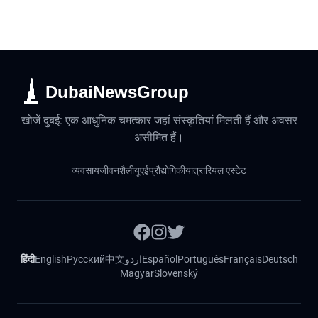
DubaiNewsGroup
खोजें दुबई: एक आधुनिक चमत्कार जहां संस्कृतियां मिलती हैं और अवसर
असीमित हैं।
व्यवसाय
जीवनशैली
यूएई
प्रौद्योगिकी
यात्रा
रियल एस्टेट
हिंदी
English
Русский
中文
اردو
Español
Português
Français
Deutsch
Magyar
Slovenský