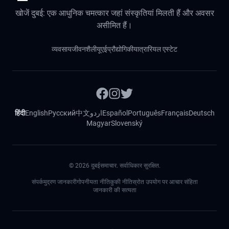
खोजें दुबई: एक आधुनिक चमत्कार जहां संस्कृतियां मिलती हैं और अवसर
असीमित हैं।
व्यवसाय
जीवनशैली
यूएई
प्रौद्योगिकी
यात्रा
रियल एस्टेट
हिंदी
English
Русский
中文
اردو
Español
Português
Français
Deutsch
Magyar
Slovenský
©
2026
दुबईसमाचार. सर्वाधिकार सुरक्षित.
संपर्क
मुद्रण जानकारी
गोपनीयता नीति
कुकी नीति
स्रोत उपयोग पर आचार संहिता
जानकारी की सत्यता