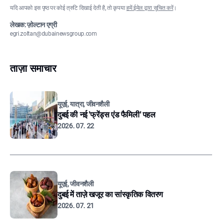
यदि आपको इस पृष्ठ पर कोई त्रुटि दिखाई देती है, तो कृपया
हमें ईमेल द्वारा सूचित करें
।
लेखक: ज़ोल्टान एग्री
egri.zoltan@dubainewsgroup.com
ताज़ा समाचार
यूएई, यात्रा, जीवनशैली
दुबई की नई 'फ्रेंड्स एंड फैमिली' पहल
2026. 07. 22
यूएई, जीवनशैली
दुबई में ताज़े खजूर का सांस्कृतिक वितरण
2026. 07. 21