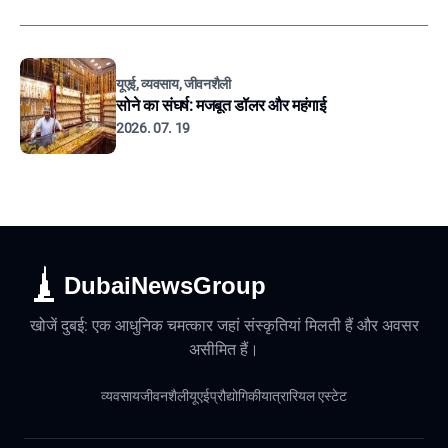
यूएई, व्यवसाय, जीवनशैली
सोने का संघर्ष: मजबूत डॉलर और महंगाई
2026. 07. 19
DubaiNewsGroup
खोजें दुबई: एक आधुनिक चमत्कार जहां संस्कृतियां मिलती हैं और अवसर
असीमित हैं।
व्यवसाय
जीवनशैली
यूएई
प्रौद्योगिकी
यात्रा
रियल एस्टेट