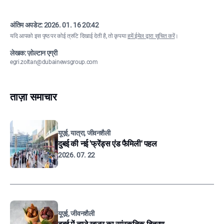
अंतिम अपडेट:
2026. 01. 16 20:42
यदि आपको इस पृष्ठ पर कोई त्रुटि दिखाई देती है, तो कृपया
हमें ईमेल द्वारा सूचित करें
।
लेखक: ज़ोल्टान एग्री
egri.zoltan@dubainewsgroup.com
ताज़ा समाचार
यूएई, यात्रा, जीवनशैली
दुबई की नई 'फ्रेंड्स एंड फैमिली' पहल
2026. 07. 22
यूएई, जीवनशैली