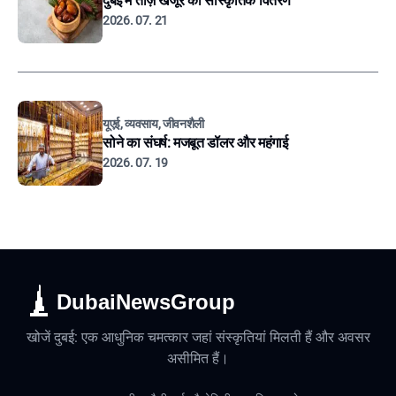
दुबई में ताज़े खजूर का सांस्कृतिक वितरण
2026. 07. 21
यूएई, व्यवसाय, जीवनशैली
सोने का संघर्ष: मजबूत डॉलर और महंगाई
2026. 07. 19
DubaiNewsGroup
खोजें दुबई: एक आधुनिक चमत्कार जहां संस्कृतियां मिलती हैं और अवसर
असीमित हैं।