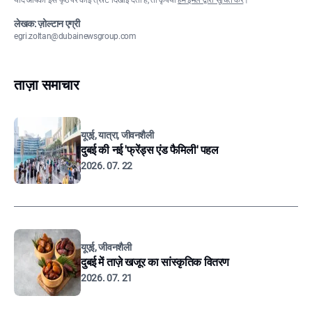
यदि आपको इस पृष्ठ पर कोई त्रुटि दिखाई देती है, तो कृपया
हमें ईमेल द्वारा सूचित करें
।
लेखक: ज़ोल्टान एग्री
egri.zoltan@dubainewsgroup.com
ताज़ा समाचार
यूएई, यात्रा, जीवनशैली
दुबई की नई 'फ्रेंड्स एंड फैमिली' पहल
2026. 07. 22
यूएई, जीवनशैली
दुबई में ताज़े खजूर का सांस्कृतिक वितरण
2026. 07. 21