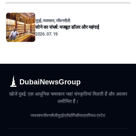
यूएई, व्यवसाय, जीवनशैली
सोने का संघर्ष: मजबूत डॉलर और महंगाई
2026. 07. 19
DubaiNewsGroup
खोजें दुबई: एक आधुनिक चमत्कार जहां संस्कृतियां मिलती हैं और अवसर
असीमित हैं।
व्यवसाय
जीवनशैली
यूएई
प्रौद्योगिकी
यात्रा
रियल एस्टेट