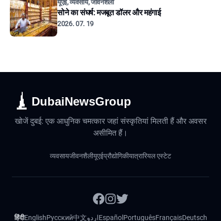
यूएई, व्यवसाय, जीवनशैली
सोने का संघर्ष: मजबूत डॉलर और महंगाई
2026. 07. 19
DubaiNewsGroup
खोजें दुबई: एक आधुनिक चमत्कार जहां संस्कृतियां मिलती हैं और अवसर
असीमित हैं।
व्यवसाय
जीवनशैली
यूएई
प्रौद्योगिकी
यात्रा
रियल एस्टेट
हिंदी
English
Русский
中文
اردو
Español
Português
Français
Deutsch