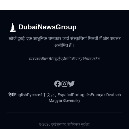
DubaiNewsGroup
खोजें दुबई: एक आधुनिक चमत्कार जहां संस्कृतियां मिलती हैं और अवसर
असीमित हैं।
व्यवसाय
जीवनशैली
यूएई
प्रौद्योगिकी
यात्रा
रियल एस्टेट
हिंदी
English
Русский
中文
اردو
Español
Português
Français
Deutsch
Magyar
Slovenský
©
2026
दुबईसमाचार. सर्वाधिकार सुरक्षित.