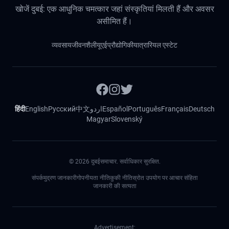
खोजें दुबई: एक आधुनिक चमत्कार जहां संस्कृतियां मिलती हैं और अवसर
असीमित हैं।
व्यवसाय
जीवनशैली
यूएई
प्रौद्योगिकी
यात्रा
रियल एस्टेट
हिंदी
English
Русский
中文
اردو
Español
Português
Français
Deutsch
Magyar
Slovenský
©
2026
दुबईसमाचार. सर्वाधिकार सुरक्षित.
संपर्क
मुद्रण जानकारी
गोपनीयता नीति
कुकी नीति
स्रोत उपयोग पर आचार संहिता
जानकारी की सत्यता
Advertisement: