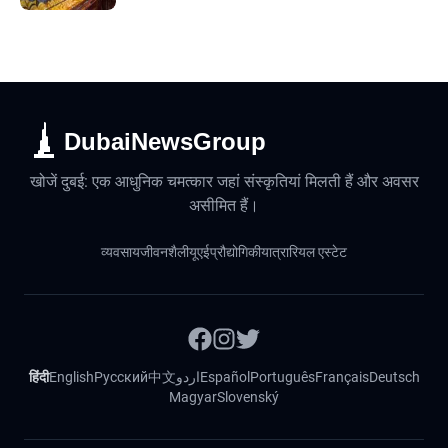
DubaiNewsGroup
खोजें दुबई: एक आधुनिक चमत्कार जहां संस्कृतियां मिलती हैं और अवसर
असीमित हैं।
व्यवसाय
जीवनशैली
यूएई
प्रौद्योगिकी
यात्रा
रियल एस्टेट
हिंदी
English
Русский
中文
اردو
Español
Português
Français
Deutsch
Magyar
Slovenský