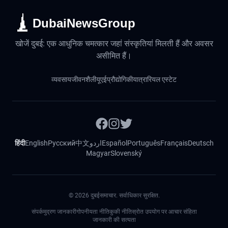
DubaiNewsGroup
खोजें दुबई: एक आधुनिक चमत्कार जहां संस्कृतियां मिलती हैं और अवसर
असीमित हैं।
व्यवसाय
जीवनशैली
यूएई
प्रौद्योगिकी
यात्रा
रियल एस्टेट
हिंदी
English
Русский
中文
اردو
Español
Português
Français
Deutsch
Magyar
Slovenský
©
2026
दुबईसमाचार. सर्वाधिकार सुरक्षित.
संपर्क
मुद्रण जानकारी
गोपनीयता नीति
कुकी नीति
स्रोत उपयोग पर आचार संहिता
जानकारी की सत्यता