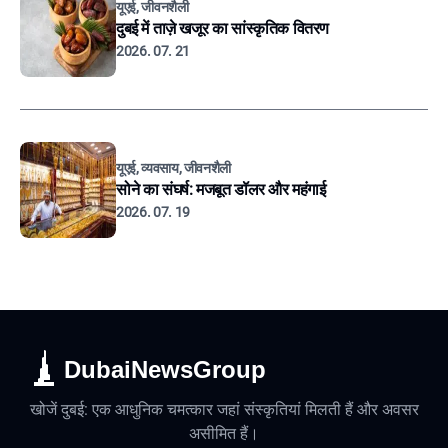
यूएई, जीवनशैली
दुबई में ताज़े खजूर का सांस्कृतिक वितरण
2026. 07. 21
यूएई, व्यवसाय, जीवनशैली
सोने का संघर्ष: मजबूत डॉलर और महंगाई
2026. 07. 19
DubaiNewsGroup
खोजें दुबई: एक आधुनिक चमत्कार जहां संस्कृतियां मिलती हैं और अवसर
असीमित हैं।