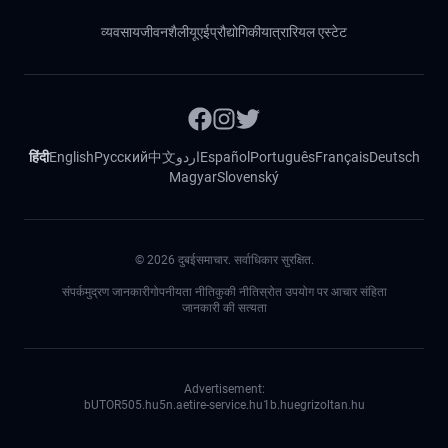
व्यवसाय
जीवनशैली
यूएई
प्रौद्योगिकी
यात्रा
रियल एस्टेट
हिंदी
English
Русский
中文
اردو
Español
Português
Français
Deutsch
Magyar
Slovenský
©
2026
दुबईसमाचार. सर्वाधिकार सुरक्षित.
संपर्क
मुद्रण जानकारी
गोपनीयता नीति
कुकी नीति
स्रोत उपयोग पर आचार संहिता
जानकारी की सत्यता
Advertisement:
bUTOR5
05.hu
5n.ae
tire-service.hu
1b.hu
egrizoltan.hu