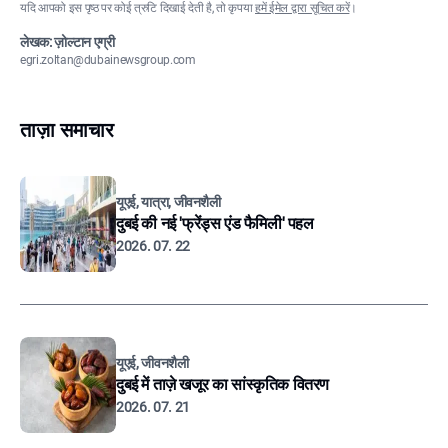
यदि आपको इस पृष्ठ पर कोई त्रुटि दिखाई देती है, तो कृपया
हमें ईमेल द्वारा सूचित करें
।
लेखक: ज़ोल्टान एग्री
egri.zoltan@dubainewsgroup.com
ताज़ा समाचार
यूएई, यात्रा, जीवनशैली
दुबई की नई 'फ्रेंड्स एंड फैमिली' पहल
2026. 07. 22
यूएई, जीवनशैली
दुबई में ताज़े खजूर का सांस्कृतिक वितरण
2026. 07. 21