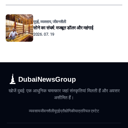
यूएई, व्यवसाय, जीवनशैली
सोने का संघर्ष: मजबूत डॉलर और महंगाई
2026. 07. 19
DubaiNewsGroup
खोजें दुबई: एक आधुनिक चमत्कार जहां संस्कृतियां मिलती हैं और अवसर
असीमित हैं।
व्यवसाय
जीवनशैली
यूएई
प्रौद्योगिकी
यात्रा
रियल एस्टेट