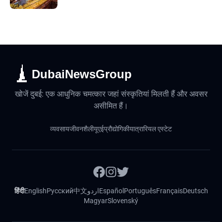
DubaiNewsGroup
खोजें दुबई: एक आधुनिक चमत्कार जहां संस्कृतियां मिलती हैं और अवसर
असीमित हैं।
व्यवसाय
जीवनशैली
यूएई
प्रौद्योगिकी
यात्रा
रियल एस्टेट
हिंदी
English
Русский
中文
اردو
Español
Português
Français
Deutsch
Magyar
Slovenský