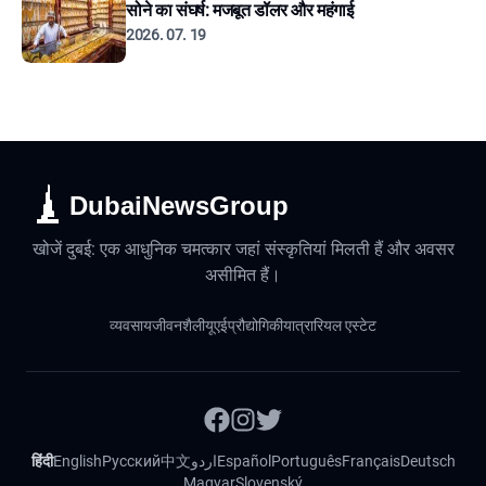
सोने का संघर्ष: मजबूत डॉलर और महंगाई
2026. 07. 19
DubaiNewsGroup
खोजें दुबई: एक आधुनिक चमत्कार जहां संस्कृतियां मिलती हैं और अवसर
असीमित हैं।
व्यवसाय
जीवनशैली
यूएई
प्रौद्योगिकी
यात्रा
रियल एस्टेट
हिंदी
English
Русский
中文
اردو
Español
Português
Français
Deutsch
Magyar
Slovenský