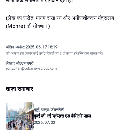
सामाजिक समानता में योगदान देता है।
(लेख का स्रोत: मानव संसाधन और अमीरातीकरण मंत्रालय
(Mohre) की घोषणा।)
अंतिम अपडेट:
2025. 06. 17 18:19
यदि आपको इस पृष्ठ पर कोई त्रुटि दिखाई देती है, तो कृपया
हमें ईमेल द्वारा सूचित करें
।
लेखक: ज़ोल्टान एग्री
egri.zoltan@dubainewsgroup.com
ताज़ा समाचार
यूएई, यात्रा, जीवनशैली
दुबई की नई 'फ्रेंड्स एंड फैमिली' पहल
2026. 07. 22