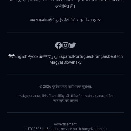
असीमित हैं।
व्यवसाय
जीवनशैली
यूएई
प्रौद्योगिकी
यात्रा
रियल एस्टेट
हिंदी
English
Русский
中文
اردو
Español
Português
Français
Deutsch
Magyar
Slovenský
©
2026
दुबईसमाचार. सर्वाधिकार सुरक्षित.
संपर्क
मुद्रण जानकारी
गोपनीयता नीति
कुकी नीति
स्रोत उपयोग पर आचार संहिता
जानकारी की सत्यता
Advertisement:
bUTOR5
05.hu
5n.ae
tire-service.hu
1b.hu
egrizoltan.hu