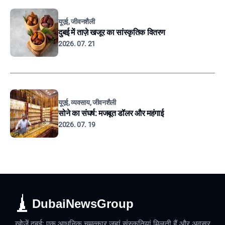
यूएई, जीवनशैली
दुबई में ताज़े खजूर का सांस्कृतिक वितरण
2026. 07. 21
यूएई, व्यवसाय, जीवनशैली
सोने का संघर्ष: मजबूत डॉलर और महंगाई
2026. 07. 19
DubaiNewsGroup
खोजें दुबई: एक आधुनिक चमत्कार जहां संस्कृतियां मिलती हैं और अवसर