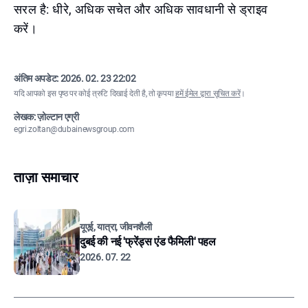
सरल है: धीरे, अधिक सचेत और अधिक सावधानी से ड्राइव
करें।
अंतिम अपडेट:
2026. 02. 23 22:02
यदि आपको इस पृष्ठ पर कोई त्रुटि दिखाई देती है, तो कृपया
हमें ईमेल द्वारा सूचित करें
।
लेखक: ज़ोल्टान एग्री
egri.zoltan@dubainewsgroup.com
ताज़ा समाचार
यूएई, यात्रा, जीवनशैली
दुबई की नई 'फ्रेंड्स एंड फैमिली' पहल
2026. 07. 22